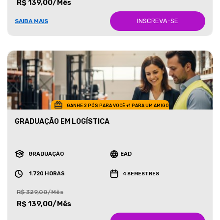
R$ 139,00/Mês
INSCREVA-SE
SAIBA MAIS
GANHE 2 PÓS PARA VOCÊ +1 PARA UM AMIGO
GRADUAÇÃO EM LOGÍSTICA
GRADUAÇÃO
EAD
1.720 HORAS
4 SEMESTRES
R$ 329,00/Mês
R$ 139,00/Mês