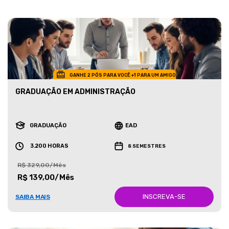
GANHE 2 PÓS PARA VOCÊ +1 PARA UM AMIGO
GRADUAÇÃO EM ADMINISTRAÇÃO
GRADUAÇÃO
EAD
3.200 HORAS
8 SEMESTRES
R$ 329,00/Mês
R$ 139,00/Mês
INSCREVA-SE
SAIBA MAIS