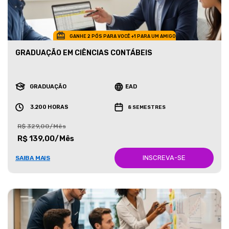
GANHE 2 PÓS PARA VOCÊ +1 PARA UM AMIGO
GRADUAÇÃO EM CIÊNCIAS CONTÁBEIS
GRADUAÇÃO
EAD
3.200 HORAS
8 SEMESTRES
R$ 329,00/Mês
R$ 139,00/Mês
INSCREVA-SE
SAIBA MAIS