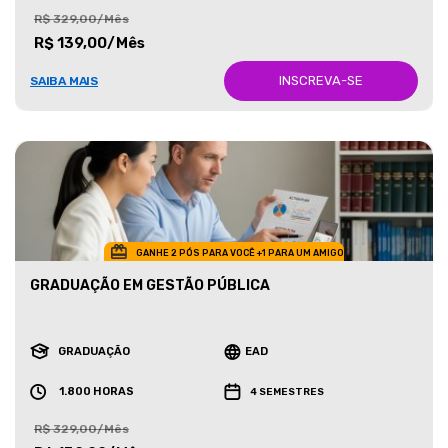
R$ 329,00/Mês
R$ 139,00/Mês
INSCREVA-SE
SAIBA MAIS
GANHE 2 PÓS PARA VOCÊ +1 PARA UM AMIGO
GRADUAÇÃO EM GESTÃO PÚBLICA
GRADUAÇÃO
EAD
1.800 HORAS
4 SEMESTRES
R$ 329,00/Mês