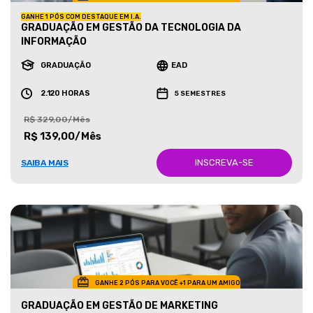
GANHE 1 PÓS COM DESTAQUE EM I.A.
GRADUAÇÃO EM GESTÃO DA TECNOLOGIA DA
INFORMAÇÃO
GRADUAÇÃO
EAD
2.120 HORAS
5 SEMESTRES
R$ 329,00/Mês
R$ 139,00/Mês
INSCREVA-SE
SAIBA MAIS
GANHE 2 PÓS PARA VOCÊ +1 PARA UM AMIGO
GRADUAÇÃO EM GESTÃO DE MARKETING