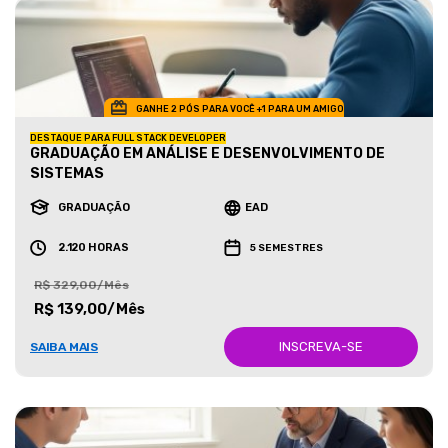
GANHE 2 PÓS PARA VOCÊ +1 PARA UM AMIGO
DESTAQUE PARA FULL STACK DEVELOPER
GRADUAÇÃO EM ANÁLISE E DESENVOLVIMENTO DE
SISTEMAS
GRADUAÇÃO
EAD
2.120 HORAS
5 SEMESTRES
R$ 329,00/Mês
R$ 139,00/Mês
INSCREVA-SE
SAIBA MAIS