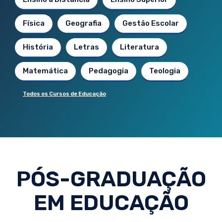
Física
Geografia
Gestão Escolar
História
Letras
Literatura
Matemática
Pedagogia
Teologia
Todos os Cursos de Educação
PÓS-GRADUAÇÃO
EM EDUCAÇÃO