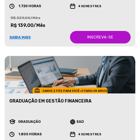
1.720 HORAS
4 SEMESTRES
R$ 329,00/Mês
R$ 139,00/Mês
INSCREVA-SE
SAIBA MAIS
GANHE 2 PÓS PARA VOCÊ +1 PARA UM AMIGO
GRADUAÇÃO EM GESTÃO FINANCEIRA
GRADUAÇÃO
EAD
1.800 HORAS
4 SEMESTRES