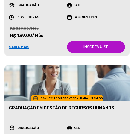
GRADUAÇÃO
EAD
1.720 HORAS
4 SEMESTRES
R$ 329,00/Mês
R$ 139,00/Mês
INSCREVA-SE
SAIBA MAIS
GANHE 2 PÓS PARA VOCÊ +1 PARA UM AMIGO
GRADUAÇÃO EM GESTÃO DE RECURSOS HUMANOS
GRADUAÇÃO
EAD