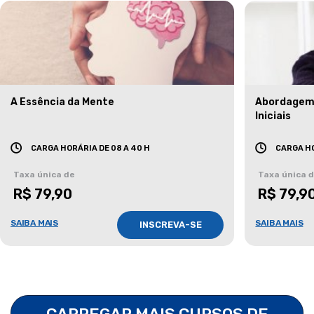
A Essência da Mente
Abordagem 
Iniciais
CARGA HORÁRIA DE 08 A 40 H
CARGA HO
Taxa única de
Taxa única 
R$ 79,90
R$ 79,9
SAIBA MAIS
SAIBA MAIS
INSCREVA-SE
CARREGAR MAIS CURSOS DE