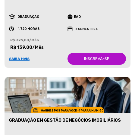
GRADUAÇÃO
EAD
1.720 HORAS
4 SEMESTRES
R$ 329,00/Mês
R$ 139,00/Mês
INSCREVA-SE
SAIBA MAIS
GANHE 2 PÓS PARA VOCÊ +1 PARA UM AMIGO
GRADUAÇÃO EM GESTÃO DE NEGÓCIOS IMOBILIÁRIOS