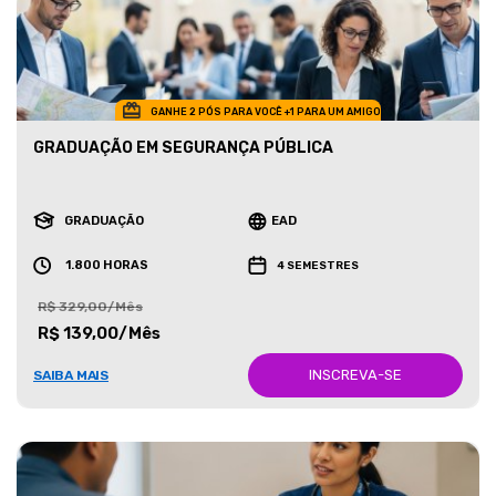
GANHE 2 PÓS PARA VOCÊ +1 PARA UM AMIGO
GRADUAÇÃO EM SEGURANÇA PÚBLICA
GRADUAÇÃO
EAD
1.800 HORAS
4 SEMESTRES
R$ 329,00/Mês
R$ 139,00/Mês
INSCREVA-SE
SAIBA MAIS