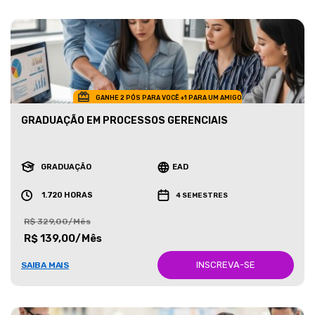
GANHE 2 PÓS PARA VOCÊ +1 PARA UM AMIGO
GRADUAÇÃO EM PROCESSOS GERENCIAIS
GRADUAÇÃO
EAD
1.720 HORAS
4 SEMESTRES
R$ 329,00/Mês
R$ 139,00/Mês
INSCREVA-SE
SAIBA MAIS