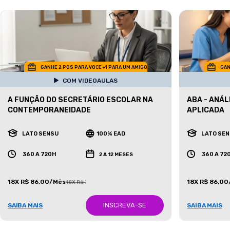
GANHE 2 POS PARA VOCE +1 PARA UM AMIGO
GAN
COM VIDEOAULAS
A FUNÇÃO DO SECRETÁRIO ESCOLAR NA
ABA - ANÁ
CONTEMPORANEIDADE
APLICADA
LATO SENSU
100% EAD
LATO SE
360 A 720H
360 A 72
2 A 12 MESES
18X R$ 86,00/Mês
18X R$ 86,0
18X R$ 387,00/Mês
INSCREVA-SE
SAIBA MAIS
SAIBA MAIS