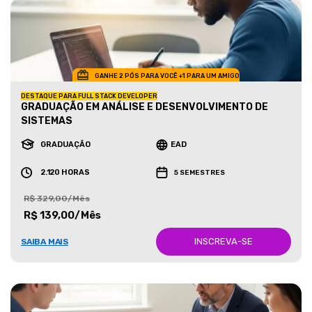
GANHE 2 PÓS PARA VOCÊ +1 PARA UM AMIGO
DESTAQUE PARA FULL STACK DEVELOPER
GRADUAÇÃO EM ANÁLISE E DESENVOLVIMENTO DE
SISTEMAS
GRADUAÇÃO
EAD
2.120 HORAS
5 SEMESTRES
R$ 329,00/Mês
R$ 139,00/Mês
INSCREVA-SE
SAIBA MAIS