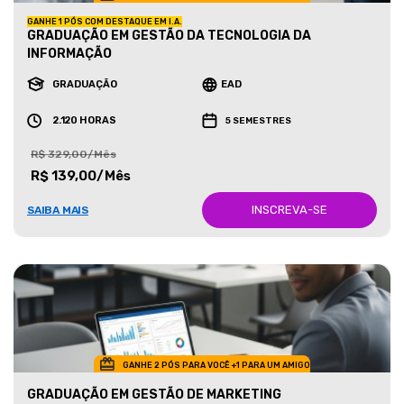
GANHE 1 PÓS COM DESTAQUE EM I.A.
GRADUAÇÃO EM GESTÃO DA TECNOLOGIA DA
INFORMAÇÃO
GRADUAÇÃO
EAD
2.120 HORAS
5 SEMESTRES
R$ 329,00/Mês
R$ 139,00/Mês
INSCREVA-SE
SAIBA MAIS
GANHE 2 PÓS PARA VOCÊ +1 PARA UM AMIGO
GRADUAÇÃO EM GESTÃO DE MARKETING