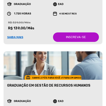
GRADUAÇÃO
EAD
1.720 HORAS
4 SEMESTRES
R$ 329,00/Mês
R$ 139,00/Mês
INSCREVA-SE
SAIBA MAIS
GANHE 2 PÓS PARA VOCÊ +1 PARA UM AMIGO
GRADUAÇÃO EM GESTÃO DE RECURSOS HUMANOS
GRADUAÇÃO
EAD