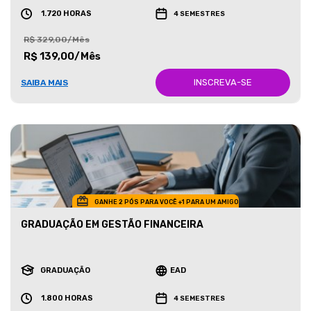
1.720 HORAS
4 SEMESTRES
R$ 329,00/Mês
R$ 139,00/Mês
INSCREVA-SE
SAIBA MAIS
GANHE 2 PÓS PARA VOCÊ +1 PARA UM AMIGO
GRADUAÇÃO EM GESTÃO FINANCEIRA
GRADUAÇÃO
EAD
1.800 HORAS
4 SEMESTRES