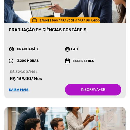
GANHE 2 PÓS PARA VOCÊ +1 PARA UM AMIGO
GRADUAÇÃO EM CIÊNCIAS CONTÁBEIS
GRADUAÇÃO
EAD
3.200 HORAS
8 SEMESTRES
R$ 329,00/Mês
R$ 139,00/Mês
INSCREVA-SE
SAIBA MAIS