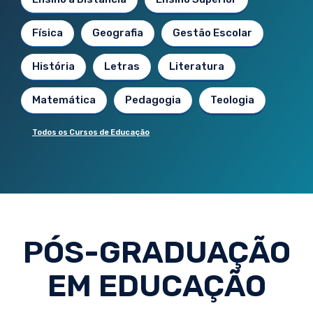
Física
Geografia
Gestão Escolar
História
Letras
Literatura
Matemática
Pedagogia
Teologia
Todos os Cursos de Educação
PÓS-GRADUAÇÃO
EM EDUCAÇÃO