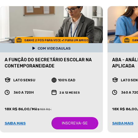
GANHE 2 POS PARA VOCE +1 PARA UM AMIGO
GAN
COM VIDEOAULAS
A FUNÇÃO DO SECRETÁRIO ESCOLAR NA
ABA - ANÁ
CONTEMPORANEIDADE
APLICADA
LATO SENSU
100% EAD
LATO SE
360 A 720H
360 A 72
2 A 12 MESES
18X R$ 86,00/Mês
18X R$ 86,0
18X R$ 387,00/Mês
INSCREVA-SE
SAIBA MAIS
SAIBA MAIS