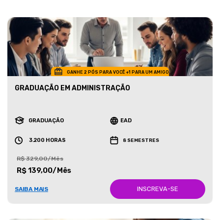
GANHE 2 PÓS PARA VOCÊ +1 PARA UM AMIGO
GRADUAÇÃO EM ADMINISTRAÇÃO
GRADUAÇÃO
EAD
3.200 HORAS
8 SEMESTRES
R$ 329,00/Mês
R$ 139,00/Mês
INSCREVA-SE
SAIBA MAIS