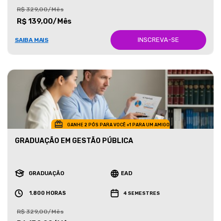
R$ 329,00/Mês
R$ 139,00/Mês
INSCREVA-SE
SAIBA MAIS
GANHE 2 PÓS PARA VOCÊ +1 PARA UM AMIGO
GRADUAÇÃO EM GESTÃO PÚBLICA
GRADUAÇÃO
EAD
1.800 HORAS
4 SEMESTRES
R$ 329,00/Mês