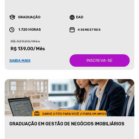
GRADUAÇÃO
EAD
1.720 HORAS
4 SEMESTRES
R$ 329,00/Mês
R$ 139,00/Mês
INSCREVA-SE
SAIBA MAIS
GANHE 2 PÓS PARA VOCÊ +1 PARA UM AMIGO
GRADUAÇÃO EM GESTÃO DE NEGÓCIOS IMOBILIÁRIOS