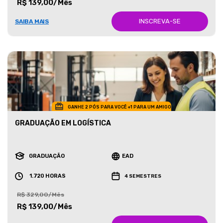
R$ 139,00/Mês
INSCREVA-SE
SAIBA MAIS
GANHE 2 PÓS PARA VOCÊ +1 PARA UM AMIGO
GRADUAÇÃO EM LOGÍSTICA
GRADUAÇÃO
EAD
1.720 HORAS
4 SEMESTRES
R$ 329,00/Mês
R$ 139,00/Mês