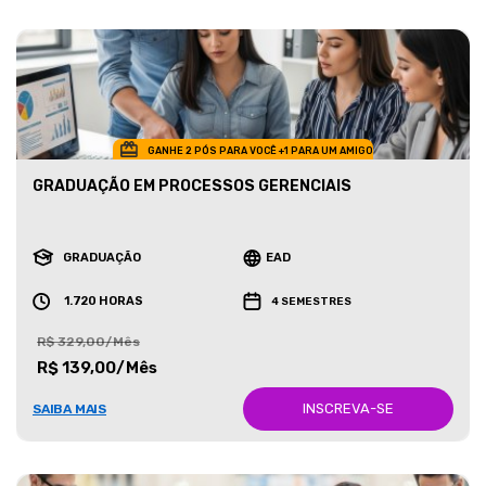
GANHE 2 PÓS PARA VOCÊ +1 PARA UM AMIGO
GRADUAÇÃO EM PROCESSOS GERENCIAIS
GRADUAÇÃO
EAD
1.720 HORAS
4 SEMESTRES
R$ 329,00/Mês
R$ 139,00/Mês
INSCREVA-SE
SAIBA MAIS