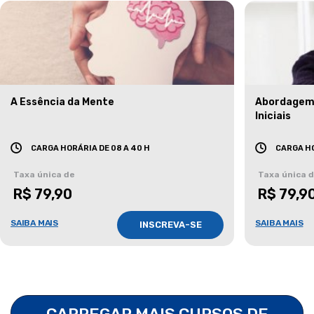
A Essência da Mente
Abordagem 
Iniciais
CARGA HORÁRIA DE 08 A 40 H
CARGA HO
Taxa única de
Taxa única 
R$ 79,90
R$ 79,9
SAIBA MAIS
SAIBA MAIS
INSCREVA-SE
CARREGAR MAIS CURSOS DE