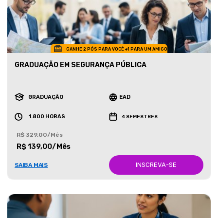
GANHE 2 PÓS PARA VOCÊ +1 PARA UM AMIGO
GRADUAÇÃO EM SEGURANÇA PÚBLICA
GRADUAÇÃO
EAD
1.800 HORAS
4 SEMESTRES
R$ 329,00/Mês
R$ 139,00/Mês
INSCREVA-SE
SAIBA MAIS