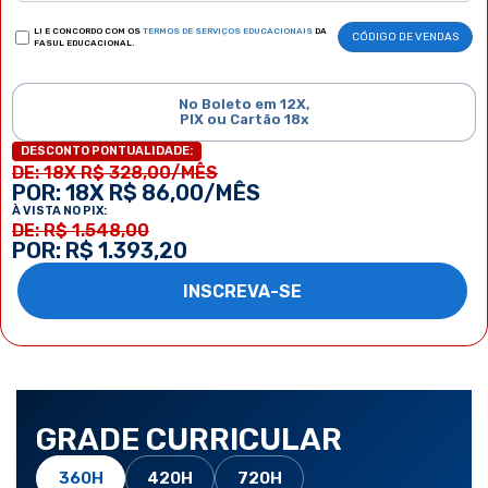
LI E CONCORDO COM OS
TERMOS DE SERVIÇOS EDUCACIONAIS
DA
CÓDIGO DE VENDAS
FASUL EDUCACIONAL.
No Boleto em 12X,
PIX ou Cartão 18x
DESCONTO PONTUALIDADE:
DE: 18X R$ 328,00/MÊS
POR: 18X R$ 86,00/MÊS
À VISTA NO PIX:
DE: R$ 1.548,00
POR: R$ 1.393,20
INSCREVA-SE
GRADE CURRICULAR
360H
420H
720H