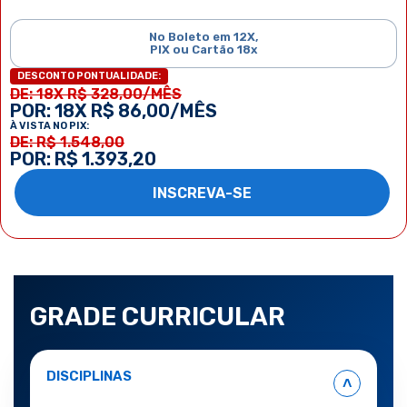
No Boleto em 12X,
PIX ou Cartão 18x
DESCONTO PONTUALIDADE:
DE: 18X R$ 328,00/MÊS
POR: 18X R$ 86,00/MÊS
À VISTA NO PIX:
DE: R$ 1.548,00
POR: R$ 1.393,20
INSCREVA-SE
GRADE CURRICULAR
DISCIPLINAS
˄