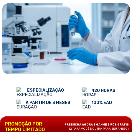
ESPECIALIZAÇÃO
420 HORAS
100% EAD
A PARTIR DE 3 MESES
PROMOÇÃO POR
PREENCHA AGORA E GANHE 3 PÓS GRÁTIS
TEMPO LIMITADO
(2 PARA VOCÊ E OUTRA PARA SEU AMIGO)