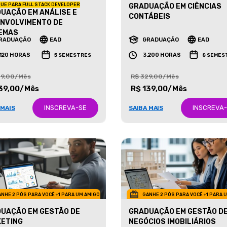
UE PARA FULL STACK DEVELOPER
GRADUAÇÃO EM CIÊNCIAS
UAÇÃO EM ANÁLISE E
CONTÁBEIS
NVOLVIMENTO DE
EMAS
RADUAÇÃO
EAD
GRADUAÇÃO
EAD
.120 HORAS
3.200 HORAS
5 SEMESTRES
8 SEMES
29,00/Mês
R$ 329,00/Mês
39,00/Mês
R$ 139,00/Mês
INSCREVA-SE
INSCREVA
 MAIS
SAIBA MAIS
NHE 2 PÓS PARA VOCÊ +1 PARA UM AMIGO
GANHE 2 PÓS PARA VOCÊ +1 PARA 
UAÇÃO EM GESTÃO DE
GRADUAÇÃO EM GESTÃO D