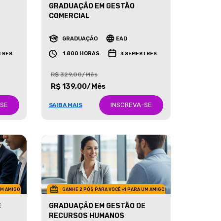
GRADUAÇÃO EM GESTÃO
COMERCIAL
GRADUAÇÃO
EAD
1.800 HORAS
TRES
4 SEMESTRES
R$ 329,00/Mês
R$ 139,00/Mês
-SE
INSCREVA-SE
SAIBA MAIS
UM AMIGO
GANHE 2 PÓS PARA VOCÊ +1 PARA UM AMIGO
E
GRADUAÇÃO EM GESTÃO DE