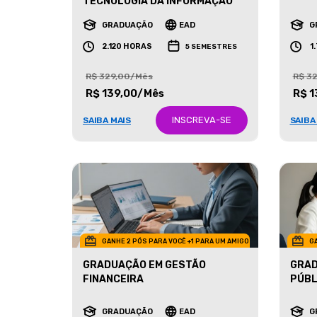
MARK
TECNOLOGIA DA INFORMAÇÃO
GRADUAÇÃO
EAD
G
2.120 HORAS
1
5 SEMESTRES
R$ 329,00/Mês
R$ 3
R$ 139,00/Mês
R$ 1
INSCREVA-SE
SAIBA MAIS
SAIBA
GANHE 2 PÓS PARA VOCÊ +1 PARA UM AMIGO
GA
GRADUAÇÃO EM GESTÃO
GRAD
FINANCEIRA
PÚBL