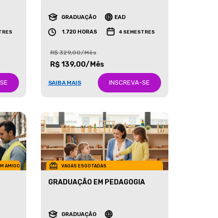
RECURSOS HUMANOS
GRADUAÇÃO
EAD
1.720 HORAS
TRES
4 SEMESTRES
R$ 329,00/Mês
R$ 139,00/Mês
-SE
INSCREVA-SE
SAIBA MAIS
UM AMIGO
VAGAS ESGOTADAS
GRADUAÇÃO EM PEDAGOGIA