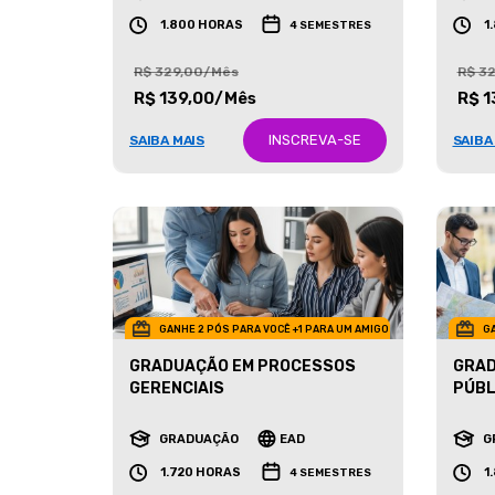
GRADUAÇÃO
EAD
G
1.800 HORAS
1
4 SEMESTRES
R$ 329,00/Mês
R$ 3
R$ 139,00/Mês
R$ 1
INSCREVA-SE
SAIBA MAIS
SAIBA
GANHE 2 PÓS PARA VOCÊ +1 PARA UM AMIGO
GA
GRADUAÇÃO EM PROCESSOS
GRAD
GERENCIAIS
PÚBL
GRADUAÇÃO
EAD
G
1.720 HORAS
1
4 SEMESTRES