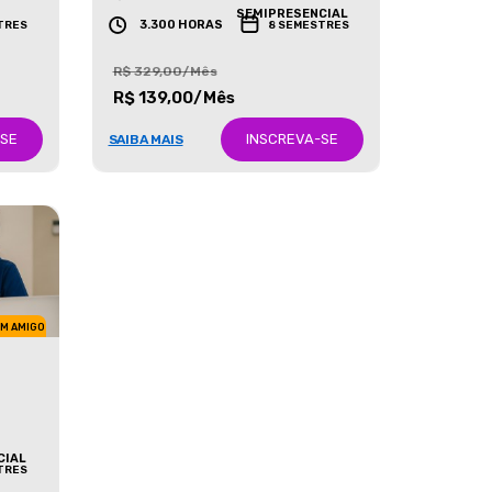
GRADUAÇÃO
SEMIPRESENCIAL
3.300 HORAS
TRES
8 SEMESTRES
R$ 329,00/Mês
R$ 139,00/Mês
-SE
INSCREVA-SE
SAIBA MAIS
UM AMIGO
CIAL
TRES