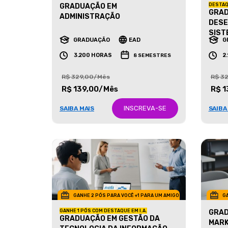
GRADUAÇÃO EM
DESTAQ
GRAD
ADMINISTRAÇÃO
DESE
SIST
GRADUAÇÃO
EAD
G
3.200 HORAS
2
8 SEMESTRES
R$ 329,00/Mês
R$ 3
R$ 139,00/Mês
R$ 1
INSCREVA-SE
SAIBA MAIS
SAIBA
GANHE 2 PÓS PARA VOCÊ +1 PARA UM AMIGO
GA
GANHE 1 PÓS COM DESTAQUE EM I.A.
GRAD
GRADUAÇÃO EM GESTÃO DA