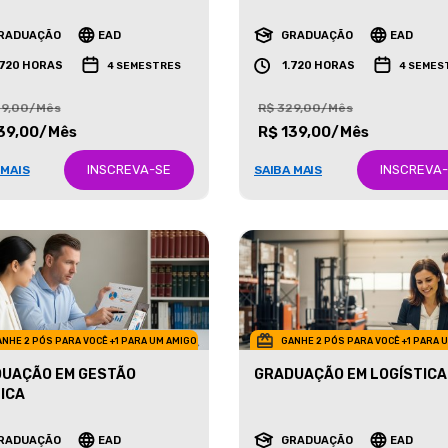
ETING
NEGÓCIOS IMOBILIÁRIOS
RADUAÇÃO
EAD
GRADUAÇÃO
EAD
.720 HORAS
1.720 HORAS
4 SEMESTRES
4 SEMES
29,00/Mês
R$ 329,00/Mês
39,00/Mês
R$ 139,00/Mês
INSCREVA-SE
INSCREVA
 MAIS
SAIBA MAIS
NHE 2 PÓS PARA VOCÊ +1 PARA UM AMIGO
GANHE 2 PÓS PARA VOCÊ +1 PARA 
UAÇÃO EM GESTÃO
GRADUAÇÃO EM LOGÍSTICA
ICA