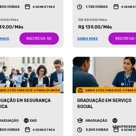
RADUAÇÃO
EAD
GRADUAÇÃO
EAD
.800 HORAS
1.720 HORAS
4 SEMESTRES
4 SEMES
29,00/Mês
R$ 329,00/Mês
39,00/Mês
R$ 139,00/Mês
INSCREVA-SE
INSCREVA
 MAIS
SAIBA MAIS
NHE 2 PÓS PARA VOCÊ +1 PARA UM AMIGO
GANHE 2 PÓS PARA VOCÊ +1 PARA 
UAÇÃO EM SEGURANÇA
GRADUAÇÃO EM SERVIÇO
ICA
SOCIAL
RADUAÇÃO
EAD
GRADUAÇÃO
SEMIPRESEN
.800 HORAS
3.200 HORAS
4 SEMESTRES
8 SEMES