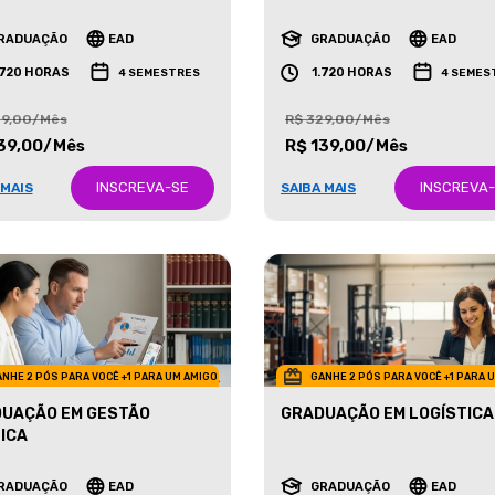
ETING
NEGÓCIOS IMOBILIÁRIOS
RADUAÇÃO
EAD
GRADUAÇÃO
EAD
.720 HORAS
1.720 HORAS
4 SEMESTRES
4 SEMES
29,00/Mês
R$ 329,00/Mês
39,00/Mês
R$ 139,00/Mês
INSCREVA-SE
INSCREVA
 MAIS
SAIBA MAIS
NHE 2 PÓS PARA VOCÊ +1 PARA UM AMIGO
GANHE 2 PÓS PARA VOCÊ +1 PARA 
UAÇÃO EM GESTÃO
GRADUAÇÃO EM LOGÍSTICA
ICA