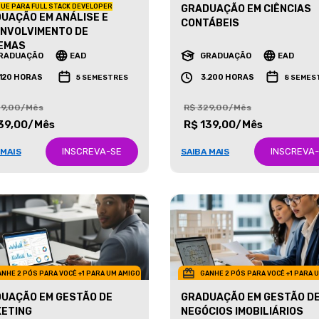
UE PARA FULL STACK DEVELOPER
GRADUAÇÃO EM CIÊNCIAS
UAÇÃO EM ANÁLISE E
CONTÁBEIS
NVOLVIMENTO DE
EMAS
RADUAÇÃO
EAD
GRADUAÇÃO
EAD
.120 HORAS
3.200 HORAS
5 SEMESTRES
8 SEMES
29,00/Mês
R$ 329,00/Mês
39,00/Mês
R$ 139,00/Mês
INSCREVA-SE
INSCREVA
 MAIS
SAIBA MAIS
NHE 2 PÓS PARA VOCÊ +1 PARA UM AMIGO
GANHE 2 PÓS PARA VOCÊ +1 PARA 
UAÇÃO EM GESTÃO DE
GRADUAÇÃO EM GESTÃO D