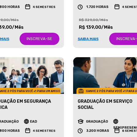
RADUAÇÃO
EAD
GRADUAÇÃO
EAD
.800 HORAS
1.720 HORAS
4 SEMESTRES
4 SEMES
29,00/Mês
R$ 329,00/Mês
39,00/Mês
R$ 139,00/Mês
INSCREVA-SE
INSCREVA
 MAIS
SAIBA MAIS
NHE 2 PÓS PARA VOCÊ +1 PARA UM AMIGO
GANHE 2 PÓS PARA VOCÊ +1 PARA 
UAÇÃO EM SEGURANÇA
GRADUAÇÃO EM SERVIÇO
ICA
SOCIAL
RADUAÇÃO
EAD
GRADUAÇÃO
SEMIPRESEN
.800 HORAS
3.200 HORAS
4 SEMESTRES
8 SEMES