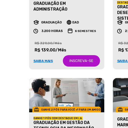
GRADUAÇÃO EM
DESTAQ
GRAD
ADMINISTRAÇÃO
DESE
SIST
GRADUAÇÃO
EAD
G
3.200 HORAS
2
8 SEMESTRES
R$ 329,00/Mês
R$ 3
R$ 139,00/Mês
R$ 1
INSCREVA-SE
SAIBA MAIS
SAIBA
GANHE 2 PÓS PARA VOCÊ +1 PARA UM AMIGO
GA
GANHE 1 PÓS COM DESTAQUE EM I.A.
GRAD
GRADUAÇÃO EM GESTÃO DA