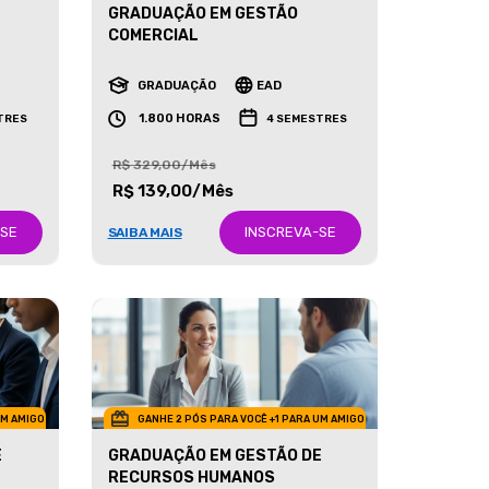
GRADUAÇÃO EM GESTÃO
COMERCIAL
GRADUAÇÃO
EAD
1.800 HORAS
TRES
4 SEMESTRES
R$ 329,00/Mês
R$ 139,00/Mês
-SE
INSCREVA-SE
SAIBA MAIS
UM AMIGO
GANHE 2 PÓS PARA VOCÊ +1 PARA UM AMIGO
E
GRADUAÇÃO EM GESTÃO DE