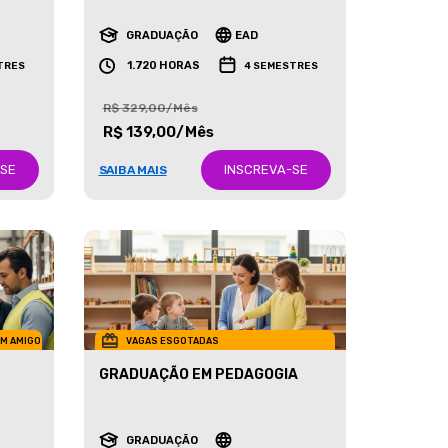
RECURSOS HUMANOS
GRADUAÇÃO
EAD
1.720 HORAS
TRES
4 SEMESTRES
R$ 329,00/Mês
R$ 139,00/Mês
-SE
INSCREVA-SE
SAIBA MAIS
UM AMIGO
VAGAS ESGOTADAS
GRADUAÇÃO EM PEDAGOGIA