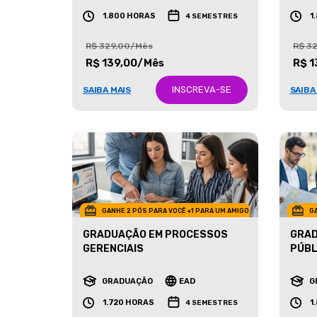
GRADUAÇÃO
EAD
G
1.800 HORAS
1
4 SEMESTRES
R$ 329,00/Mês
R$ 3
R$ 139,00/Mês
R$ 1
INSCREVA-SE
SAIBA MAIS
SAIBA
GANHE 2 PÓS PARA VOCÊ +1 PARA UM AMIGO
GA
GRADUAÇÃO EM PROCESSOS
GRAD
GERENCIAIS
PÚBL
GRADUAÇÃO
EAD
G
1.720 HORAS
1
4 SEMESTRES