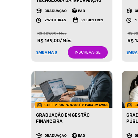
MARK
TECNOLOGIA DA INFORMAÇÃO
GRADUAÇÃO
EAD
G
2.120 HORAS
1
5 SEMESTRES
R$ 329,00/Mês
R$ 3
R$ 139,00/Mês
R$ 1
INSCREVA-SE
SAIBA MAIS
SAIBA
GANHE 2 PÓS PARA VOCÊ +1 PARA UM AMIGO
GA
GRADUAÇÃO EM GESTÃO
GRAD
FINANCEIRA
PÚBL