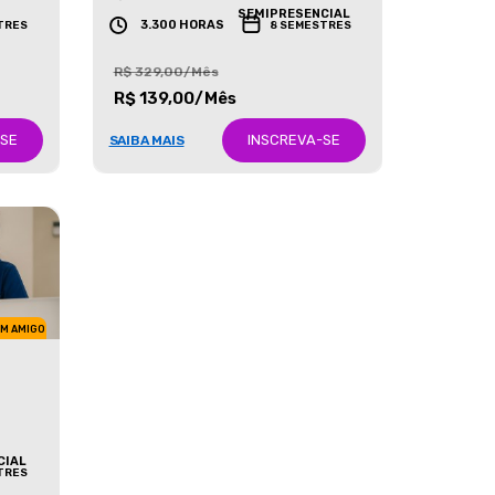
GRADUAÇÃO
SEMIPRESENCIAL
3.300 HORAS
TRES
8 SEMESTRES
R$ 329,00/Mês
R$ 139,00/Mês
-SE
INSCREVA-SE
SAIBA MAIS
UM AMIGO
CIAL
TRES