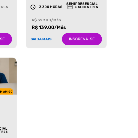
GRADUAÇÃO
SEMIPRESENCIAL
3.300 HORAS
TRES
8 SEMESTRES
R$ 329,00/Mês
R$ 139,00/Mês
-SE
INSCREVA-SE
SAIBA MAIS
UM AMIGO
CIAL
TRES