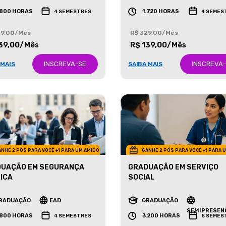
RADUAÇÃO
EAD
GRADUAÇÃO
EAD
.800 HORAS
1.720 HORAS
4 SEMESTRES
4 SEMES
29,00/Mês
R$ 329,00/Mês
39,00/Mês
R$ 139,00/Mês
INSCREVA-SE
INSCREVA
 MAIS
SAIBA MAIS
NHE 2 PÓS PARA VOCÊ +1 PARA UM AMIGO
GANHE 2 PÓS PARA VOCÊ +1 PARA 
UAÇÃO EM SEGURANÇA
GRADUAÇÃO EM SERVIÇO
ICA
SOCIAL
RADUAÇÃO
EAD
GRADUAÇÃO
SEMIPRESEN
.800 HORAS
3.200 HORAS
4 SEMESTRES
8 SEMES