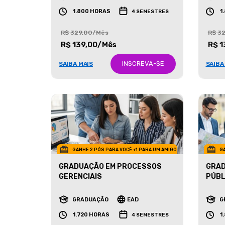
GRADUAÇÃO
EAD
G
1.800 HORAS
1
4 SEMESTRES
R$ 329,00/Mês
R$ 3
R$ 139,00/Mês
R$ 1
INSCREVA-SE
SAIBA MAIS
SAIBA
GANHE 2 PÓS PARA VOCÊ +1 PARA UM AMIGO
GA
GRADUAÇÃO EM PROCESSOS
GRAD
GERENCIAIS
PÚBL
GRADUAÇÃO
EAD
G
1.720 HORAS
1
4 SEMESTRES