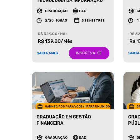
MARK
TECNOLOGIA DA INFORMAÇÃO
GRADUAÇÃO
EAD
G
2.120 HORAS
1
5 SEMESTRES
R$ 329,00/Mês
R$ 3
R$ 139,00/Mês
R$ 1
INSCREVA-SE
SAIBA MAIS
SAIBA
GANHE 2 PÓS PARA VOCÊ +1 PARA UM AMIGO
GA
GRADUAÇÃO EM GESTÃO
GRAD
FINANCEIRA
PÚBL