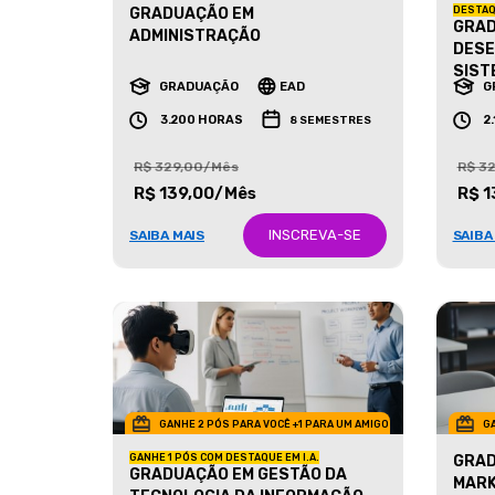
GRADUAÇÃO EM
DESTAQ
GRAD
ADMINISTRAÇÃO
DESE
SIST
GRADUAÇÃO
EAD
G
3.200 HORAS
2
8 SEMESTRES
R$ 329,00/Mês
R$ 3
R$ 139,00/Mês
R$ 1
INSCREVA-SE
SAIBA MAIS
SAIBA
GANHE 2 PÓS PARA VOCÊ +1 PARA UM AMIGO
GA
GANHE 1 PÓS COM DESTAQUE EM I.A.
GRAD
GRADUAÇÃO EM GESTÃO DA