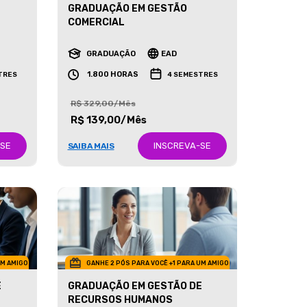
GRADUAÇÃO EM GESTÃO
COMERCIAL
GRADUAÇÃO
EAD
1.800 HORAS
TRES
4 SEMESTRES
R$ 329,00/Mês
R$ 139,00/Mês
-SE
INSCREVA-SE
SAIBA MAIS
UM AMIGO
GANHE 2 PÓS PARA VOCÊ +1 PARA UM AMIGO
E
GRADUAÇÃO EM GESTÃO DE