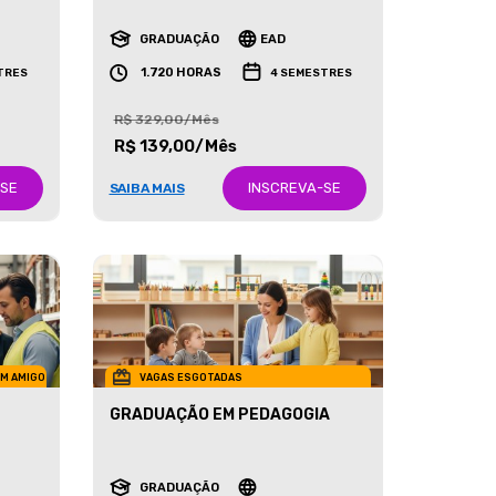
RECURSOS HUMANOS
GRADUAÇÃO
EAD
1.720 HORAS
TRES
4 SEMESTRES
R$ 329,00/Mês
R$ 139,00/Mês
-SE
INSCREVA-SE
SAIBA MAIS
UM AMIGO
VAGAS ESGOTADAS
GRADUAÇÃO EM PEDAGOGIA