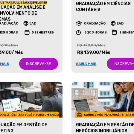
UE PARA FULL STACK DEVELOPER
GRADUAÇÃO EM CIÊNCIAS
UAÇÃO EM ANÁLISE E
CONTÁBEIS
NVOLVIMENTO DE
EMAS
RADUAÇÃO
EAD
GRADUAÇÃO
EAD
.120 HORAS
3.200 HORAS
5 SEMESTRES
8 SEMES
29,00/Mês
R$ 329,00/Mês
39,00/Mês
R$ 139,00/Mês
INSCREVA-SE
INSCREVA
 MAIS
SAIBA MAIS
NHE 2 PÓS PARA VOCÊ +1 PARA UM AMIGO
GANHE 2 PÓS PARA VOCÊ +1 PARA 
UAÇÃO EM GESTÃO DE
GRADUAÇÃO EM GESTÃO D