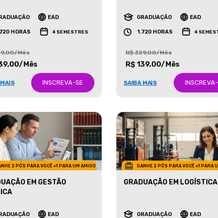
ETING
NEGÓCIOS IMOBILIÁRIOS
RADUAÇÃO
EAD
GRADUAÇÃO
EAD
.720 HORAS
1.720 HORAS
4 SEMESTRES
4 SEMES
29,00/Mês
R$ 329,00/Mês
39,00/Mês
R$ 139,00/Mês
INSCREVA-SE
INSCREVA
 MAIS
SAIBA MAIS
NHE 2 PÓS PARA VOCÊ +1 PARA UM AMIGO
GANHE 2 PÓS PARA VOCÊ +1 PARA 
UAÇÃO EM GESTÃO
GRADUAÇÃO EM LOGÍSTICA
ICA