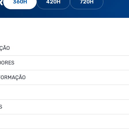
R
360H
420H
720H
AÇÃO
DORES
NFORMAÇÃO
S