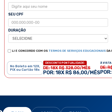
SEU CPF
DURAÇÃO
LI E CONCORDO COM OS
TERMOS DE SERVIÇOS EDUCACIONAIS
DA 
À VISTA 
DESCONTO PONTUALIDADE:
No Boleto em 12X,
DE: R
DE: 18X R$ 328,00/MÊS
PIX ou Cartão 18x
POR:
POR: 18X R$ 86,00/MÊS