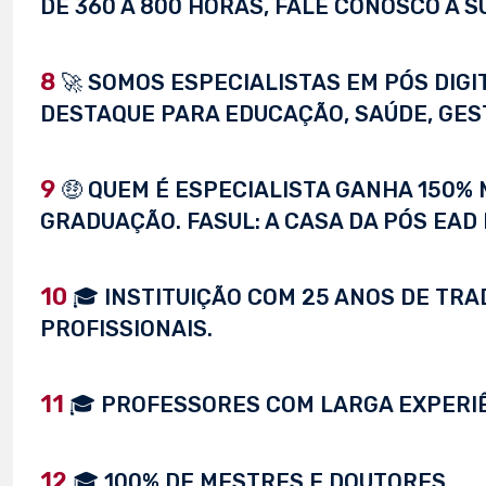
DE 360 À 800 HORAS, FALE CONOSCO A S
8
🚀 SOMOS ESPECIALISTAS EM PÓS DIG
DESTAQUE PARA EDUCAÇÃO, SAÚDE, GEST
9
🤑 QUEM É ESPECIALISTA GANHA 150%
GRADUAÇÃO. FASUL: A CASA DA PÓS EAD 
10
🎓 INSTITUIÇÃO COM 25 ANOS DE TRA
PROFISSIONAIS.
11
🎓 PROFESSORES COM LARGA EXPERI
12
🎓 100% DE MESTRES E DOUTORES.