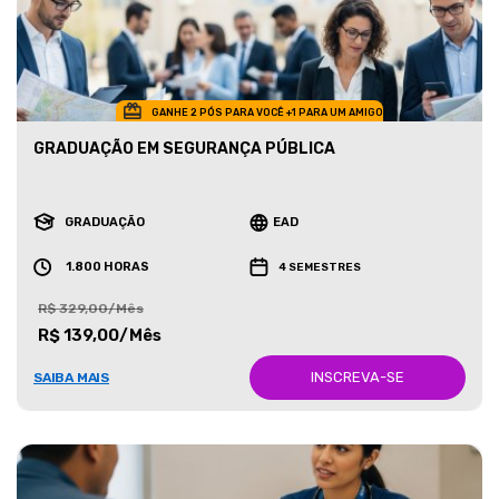
GANHE 2 PÓS PARA VOCÊ +1 PARA UM AMIGO
GRADUAÇÃO EM SEGURANÇA PÚBLICA
GRADUAÇÃO
EAD
1.800 HORAS
4 SEMESTRES
R$ 329,00/Mês
R$ 139,00/Mês
INSCREVA-SE
SAIBA MAIS