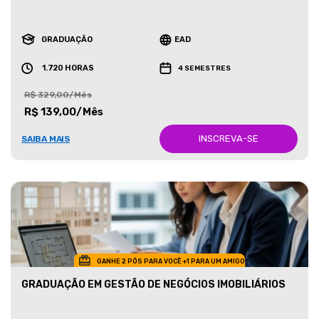
GRADUAÇÃO
EAD
1.720 HORAS
4 SEMESTRES
R$ 329,00/Mês
R$ 139,00/Mês
INSCREVA-SE
SAIBA MAIS
GANHE 2 PÓS PARA VOCÊ +1 PARA UM AMIGO
GRADUAÇÃO EM GESTÃO DE NEGÓCIOS IMOBILIÁRIOS