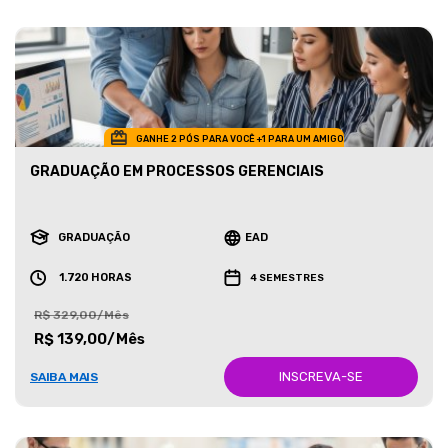
GANHE 2 PÓS PARA VOCÊ +1 PARA UM AMIGO
GRADUAÇÃO EM PROCESSOS GERENCIAIS
GRADUAÇÃO
EAD
1.720 HORAS
4 SEMESTRES
R$ 329,00/Mês
R$ 139,00/Mês
INSCREVA-SE
SAIBA MAIS