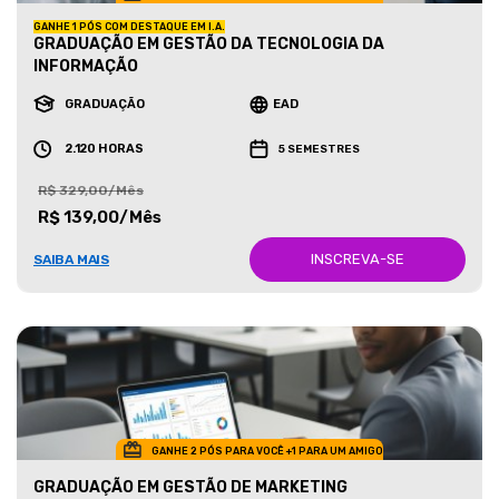
GANHE 1 PÓS COM DESTAQUE EM I.A.
GRADUAÇÃO EM GESTÃO DA TECNOLOGIA DA
INFORMAÇÃO
GRADUAÇÃO
EAD
2.120 HORAS
5 SEMESTRES
R$ 329,00/Mês
R$ 139,00/Mês
INSCREVA-SE
SAIBA MAIS
GANHE 2 PÓS PARA VOCÊ +1 PARA UM AMIGO
GRADUAÇÃO EM GESTÃO DE MARKETING