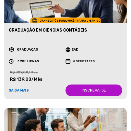
GANHE 2 PÓS PARA VOCÊ +1 PARA UM AMIGO
GRADUAÇÃO EM CIÊNCIAS CONTÁBEIS
GRADUAÇÃO
EAD
3.200 HORAS
8 SEMESTRES
R$ 329,00/Mês
R$ 139,00/Mês
INSCREVA-SE
SAIBA MAIS