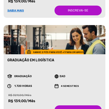
R$ 139,00/Mês
INSCREVA-SE
SAIBA MAIS
GANHE 2 PÓS PARA VOCÊ +1 PARA UM AMIGO
GRADUAÇÃO EM LOGÍSTICA
GRADUAÇÃO
EAD
1.720 HORAS
4 SEMESTRES
R$ 329,00/Mês
R$ 139,00/Mês