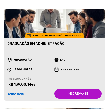
GANHE 2 PÓS PARA VOCÊ +1 PARA UM AMIGO
GRADUAÇÃO EM ADMINISTRAÇÃO
GRADUAÇÃO
EAD
3.200 HORAS
8 SEMESTRES
R$ 329,00/Mês
R$ 139,00/Mês
INSCREVA-SE
SAIBA MAIS