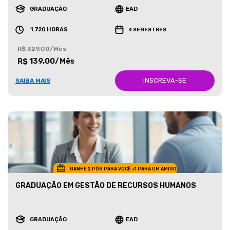
GRADUAÇÃO
EAD
1.720 HORAS
4 SEMESTRES
R$ 329,00/Mês
R$ 139,00/Mês
INSCREVA-SE
SAIBA MAIS
GANHE 2 PÓS PARA VOCÊ +1 PARA UM AMIGO
GRADUAÇÃO EM GESTÃO DE RECURSOS HUMANOS
GRADUAÇÃO
EAD