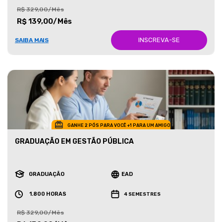
R$ 329,00/Mês
R$ 139,00/Mês
INSCREVA-SE
SAIBA MAIS
GANHE 2 PÓS PARA VOCÊ +1 PARA UM AMIGO
GRADUAÇÃO EM GESTÃO PÚBLICA
GRADUAÇÃO
EAD
1.800 HORAS
4 SEMESTRES
R$ 329,00/Mês