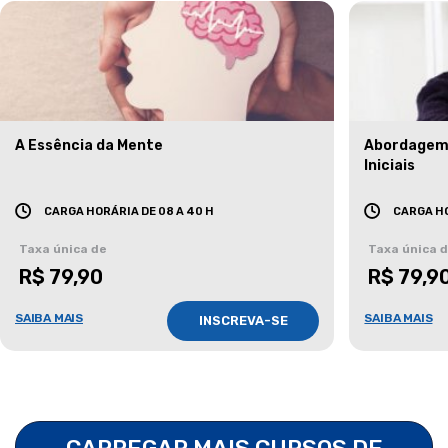
A Essência da Mente
Abordagem 
Iniciais
CARGA HORÁRIA DE 08 A 40 H
CARGA HO
Taxa única de
Taxa única 
R$ 79,90
R$ 79,9
SAIBA MAIS
SAIBA MAIS
INSCREVA-SE
CARREGAR MAIS CURSOS DE