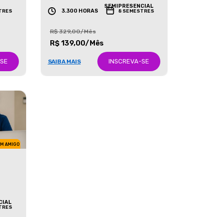
GRADUAÇÃO
SEMIPRESENCIAL
3.300 HORAS
TRES
8 SEMESTRES
R$ 329,00/Mês
R$ 139,00/Mês
-SE
INSCREVA-SE
SAIBA MAIS
UM AMIGO
CIAL
TRES