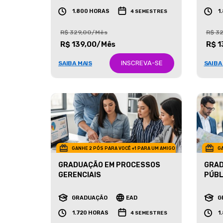
GRADUAÇÃO
EAD
G
1.800 HORAS
1
4 SEMESTRES
R$ 329,00/Mês
R$ 3
R$ 139,00/Mês
R$ 1
INSCREVA-SE
SAIBA MAIS
SAIBA
GANHE 2 PÓS PARA VOCÊ +1 PARA UM AMIGO
GA
GRADUAÇÃO EM PROCESSOS
GRAD
GERENCIAIS
PÚBL
GRADUAÇÃO
EAD
G
1.720 HORAS
1
4 SEMESTRES