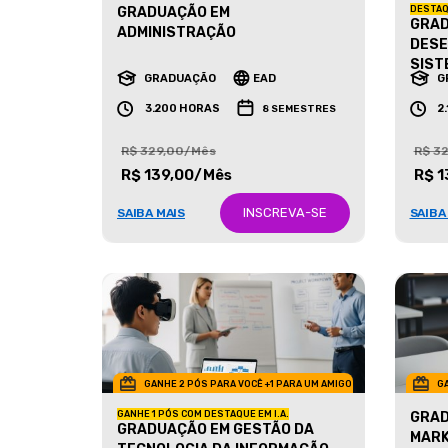
GRADUAÇÃO EM
DESTAQ
GRAD
ADMINISTRAÇÃO
DESE
SIST
GRADUAÇÃO
EAD
G
3.200 HORAS
2
8 SEMESTRES
R$ 329,00/Mês
R$ 3
R$ 139,00/Mês
R$ 1
INSCREVA-SE
SAIBA MAIS
SAIBA
GANHE 2 PÓS PARA VOCÊ +1 PARA UM AMIGO
GA
GANHE 1 PÓS COM DESTAQUE EM I.A.
GRAD
GRADUAÇÃO EM GESTÃO DA