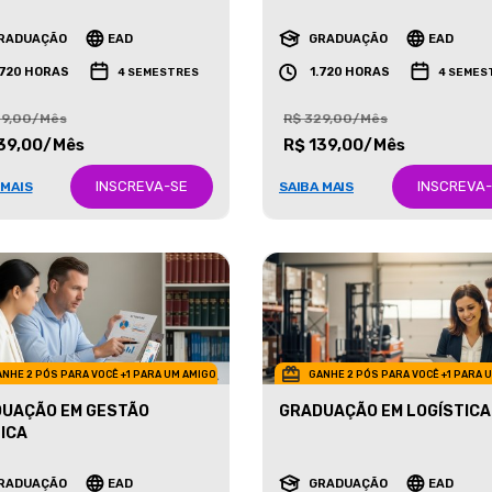
ETING
NEGÓCIOS IMOBILIÁRIOS
RADUAÇÃO
EAD
GRADUAÇÃO
EAD
.720 HORAS
1.720 HORAS
4 SEMESTRES
4 SEMES
29,00/Mês
R$ 329,00/Mês
39,00/Mês
R$ 139,00/Mês
INSCREVA-SE
INSCREVA
 MAIS
SAIBA MAIS
NHE 2 PÓS PARA VOCÊ +1 PARA UM AMIGO
GANHE 2 PÓS PARA VOCÊ +1 PARA 
UAÇÃO EM GESTÃO
GRADUAÇÃO EM LOGÍSTICA
ICA