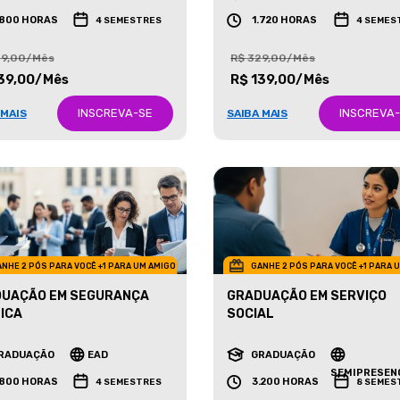
RADUAÇÃO
EAD
GRADUAÇÃO
EAD
.800 HORAS
1.720 HORAS
4 SEMESTRES
4 SEMES
29,00/Mês
R$ 329,00/Mês
39,00/Mês
R$ 139,00/Mês
INSCREVA-SE
INSCREVA
 MAIS
SAIBA MAIS
NHE 2 PÓS PARA VOCÊ +1 PARA UM AMIGO
GANHE 2 PÓS PARA VOCÊ +1 PARA 
UAÇÃO EM SEGURANÇA
GRADUAÇÃO EM SERVIÇO
ICA
SOCIAL
RADUAÇÃO
EAD
GRADUAÇÃO
SEMIPRESEN
.800 HORAS
3.200 HORAS
4 SEMESTRES
8 SEMES