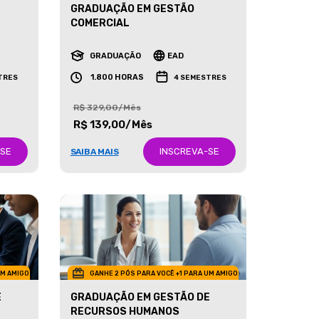
GRADUAÇÃO EM GESTÃO
COMERCIAL
GRADUAÇÃO
EAD
1.800 HORAS
TRES
4 SEMESTRES
R$ 329,00/Mês
R$ 139,00/Mês
-SE
INSCREVA-SE
SAIBA MAIS
UM AMIGO
GANHE 2 PÓS PARA VOCÊ +1 PARA UM AMIGO
E
GRADUAÇÃO EM GESTÃO DE