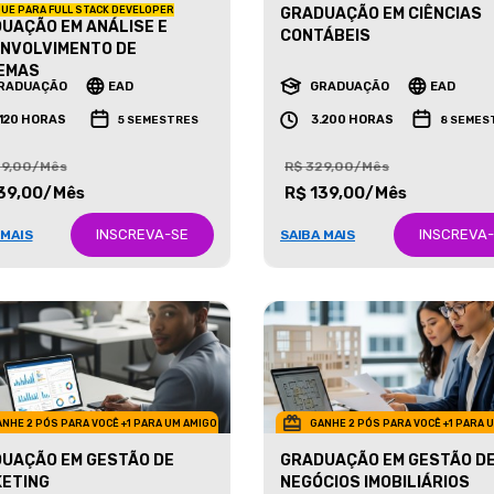
UE PARA FULL STACK DEVELOPER
GRADUAÇÃO EM CIÊNCIAS
UAÇÃO EM ANÁLISE E
CONTÁBEIS
NVOLVIMENTO DE
EMAS
RADUAÇÃO
EAD
GRADUAÇÃO
EAD
.120 HORAS
3.200 HORAS
5 SEMESTRES
8 SEMES
29,00/Mês
R$ 329,00/Mês
39,00/Mês
R$ 139,00/Mês
INSCREVA-SE
INSCREVA
 MAIS
SAIBA MAIS
NHE 2 PÓS PARA VOCÊ +1 PARA UM AMIGO
GANHE 2 PÓS PARA VOCÊ +1 PARA 
UAÇÃO EM GESTÃO DE
GRADUAÇÃO EM GESTÃO D