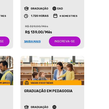
RECURSOS HUMANOS
GRADUAÇÃO
EAD
1.720 HORAS
TRES
4 SEMESTRES
R$ 329,00/Mês
R$ 139,00/Mês
-SE
INSCREVA-SE
SAIBA MAIS
UM AMIGO
VAGAS ESGOTADAS
GRADUAÇÃO EM PEDAGOGIA