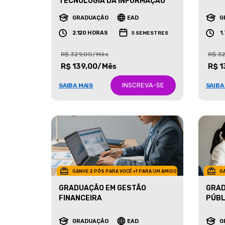
MARK
TECNOLOGIA DA INFORMAÇÃO
GRADUAÇÃO
EAD
G
2.120 HORAS
1
5 SEMESTRES
R$ 329,00/Mês
R$ 3
R$ 139,00/Mês
R$ 1
INSCREVA-SE
SAIBA MAIS
SAIBA
GANHE 2 PÓS PARA VOCÊ +1 PARA UM AMIGO
GA
GRADUAÇÃO EM GESTÃO
GRAD
FINANCEIRA
PÚBL