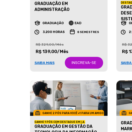
GRADUAÇÃO EM
DESTAQ
GRAD
ADMINISTRAÇÃO
DESE
SIST
GRADUAÇÃO
EAD
G
3.200 HORAS
2
8 SEMESTRES
R$ 329,00/Mês
R$ 3
R$ 139,00/Mês
R$ 1
INSCREVA-SE
SAIBA MAIS
SAIBA
GANHE 2 PÓS PARA VOCÊ +1 PARA UM AMIGO
GA
GANHE 1 PÓS COM DESTAQUE EM I.A.
GRAD
GRADUAÇÃO EM GESTÃO DA