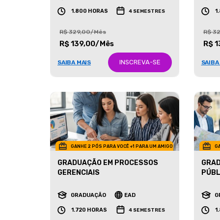
GRADUAÇÃO
EAD
G
1.800 HORAS
1
4 SEMESTRES
R$ 329,00/Mês
R$ 3
R$ 139,00/Mês
R$ 1
INSCREVA-SE
SAIBA MAIS
SAIBA
GANHE 2 PÓS PARA VOCÊ +1 PARA UM AMIGO
GA
GRADUAÇÃO EM PROCESSOS
GRAD
GERENCIAIS
PÚBL
GRADUAÇÃO
EAD
G
1.720 HORAS
1
4 SEMESTRES