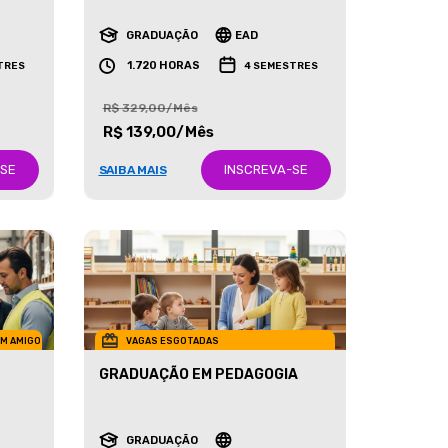
RECURSOS HUMANOS
GRADUAÇÃO
EAD
1.720 HORAS
TRES
4 SEMESTRES
R$ 329,00/Mês
R$ 139,00/Mês
-SE
INSCREVA-SE
SAIBA MAIS
UM AMIGO
VAGAS ESGOTADAS
GRADUAÇÃO EM PEDAGOGIA