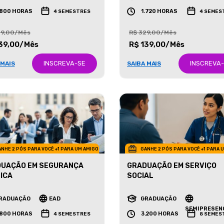
RADUAÇÃO
EAD
GRADUAÇÃO
EAD
.800 HORAS
1.720 HORAS
4 SEMESTRES
4 SEMES
29,00/Mês
R$ 329,00/Mês
39,00/Mês
R$ 139,00/Mês
INSCREVA-SE
INSCREVA
 MAIS
SAIBA MAIS
NHE 2 PÓS PARA VOCÊ +1 PARA UM AMIGO
GANHE 2 PÓS PARA VOCÊ +1 PARA 
UAÇÃO EM SEGURANÇA
GRADUAÇÃO EM SERVIÇO
ICA
SOCIAL
RADUAÇÃO
EAD
GRADUAÇÃO
SEMIPRESEN
.800 HORAS
3.200 HORAS
4 SEMESTRES
8 SEMES