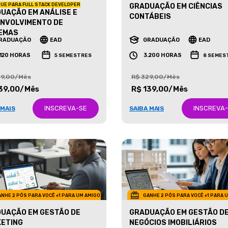
UE PARA FULL STACK DEVELOPER
GRADUAÇÃO EM CIÊNCIAS
UAÇÃO EM ANÁLISE E
CONTÁBEIS
NVOLVIMENTO DE
EMAS
RADUAÇÃO
EAD
GRADUAÇÃO
EAD
.120 HORAS
3.200 HORAS
5 SEMESTRES
8 SEMES
29,00/Mês
R$ 329,00/Mês
39,00/Mês
R$ 139,00/Mês
INSCREVA-SE
INSCREVA
 MAIS
SAIBA MAIS
NHE 2 PÓS PARA VOCÊ +1 PARA UM AMIGO
GANHE 2 PÓS PARA VOCÊ +1 PARA 
UAÇÃO EM GESTÃO DE
GRADUAÇÃO EM GESTÃO D