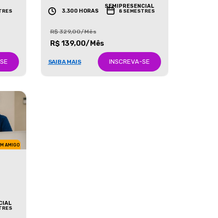
GRADUAÇÃO
SEMIPRESENCIAL
3.300 HORAS
TRES
8 SEMESTRES
R$ 329,00/Mês
R$ 139,00/Mês
-SE
INSCREVA-SE
SAIBA MAIS
UM AMIGO
CIAL
TRES