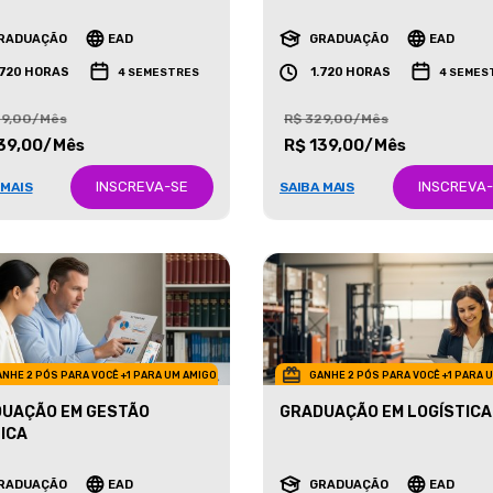
ETING
NEGÓCIOS IMOBILIÁRIOS
RADUAÇÃO
EAD
GRADUAÇÃO
EAD
.720 HORAS
1.720 HORAS
4 SEMESTRES
4 SEMES
29,00/Mês
R$ 329,00/Mês
39,00/Mês
R$ 139,00/Mês
INSCREVA-SE
INSCREVA
 MAIS
SAIBA MAIS
NHE 2 PÓS PARA VOCÊ +1 PARA UM AMIGO
GANHE 2 PÓS PARA VOCÊ +1 PARA 
UAÇÃO EM GESTÃO
GRADUAÇÃO EM LOGÍSTICA
ICA