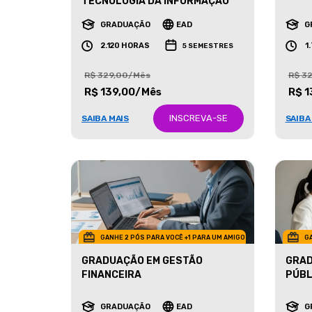
MARK
TECNOLOGIA DA INFORMAÇÃO
GRADUAÇÃO
EAD
G
2.120 HORAS
1
5 SEMESTRES
R$ 329,00/Mês
R$ 3
R$ 139,00/Mês
R$ 1
INSCREVA-SE
SAIBA MAIS
SAIBA
GANHE 2 PÓS PARA VOCÊ +1 PARA UM AMIGO
GA
GRADUAÇÃO EM GESTÃO
GRAD
FINANCEIRA
PÚBL