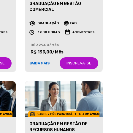
GRADUAÇÃO EM GESTÃO
COMERCIAL
GRADUAÇÃO
EAD
1.800 HORAS
TRES
4 SEMESTRES
R$ 329,00/Mês
R$ 139,00/Mês
-SE
INSCREVA-SE
SAIBA MAIS
UM AMIGO
GANHE 2 PÓS PARA VOCÊ +1 PARA UM AMIGO
E
GRADUAÇÃO EM GESTÃO DE