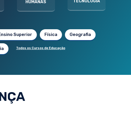
TECNOLOGIA
HUMANAS
Ensino Superior
Física
Geografia
ia
Todos os Cursos de Educação
ANÇA