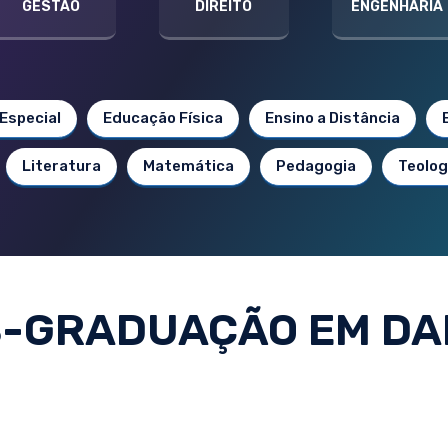
GESTÃO
DIREITO
ENGENHARIA
Especial
Educação Física
Ensino a Distância
Literatura
Matemática
Pedagogia
Teolog
-GRADUAÇÃO EM D