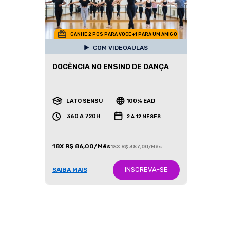
GANHE 2 POS PARA VOCE +1 PARA UM AMIGO
COM VIDEOAULAS
DOCÊNCIA NO ENSINO DE DANÇA
LATO SENSU
100% EAD
360 A 720H
2 A 12 MESES
18X R$ 86,00/Mês
18X R$ 387,00/Mês
INSCREVA-SE
SAIBA MAIS