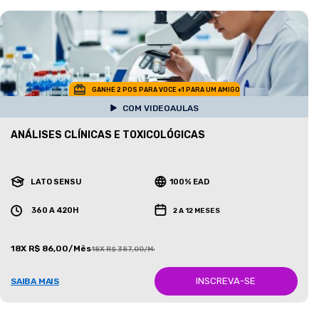
GANHE 2 POS PARA VOCE +1 PARA UM AMIGO
COM VIDEOAULAS
ANÁLISES CLÍNICAS E TOXICOLÓGICAS
LATO SENSU
100% EAD
360 A 420H
2 A 12 MESES
18X R$ 86,00/Mês
18X R$ 387,00/Mês
INSCREVA-SE
SAIBA MAIS