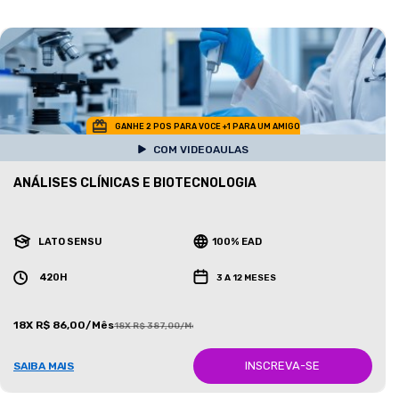
GANHE 2 POS PARA VOCE +1 PARA UM AMIGO
COM VIDEOAULAS
ANÁLISES CLÍNICAS E BIOTECNOLOGIA
LATO SENSU
100% EAD
420H
3 A 12 MESES
18X R$ 86,00/Mês
18X R$ 387,00/Mês
INSCREVA-SE
SAIBA MAIS