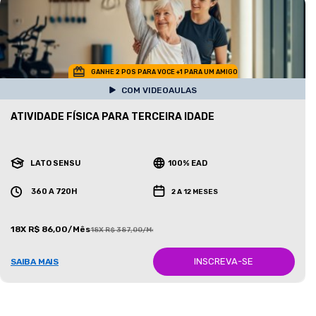
GANHE 2 POS PARA VOCE +1 PARA UM AMIGO
COM VIDEOAULAS
ATIVIDADE FÍSICA PARA TERCEIRA IDADE
LATO SENSU
100% EAD
360 A 720H
2 A 12 MESES
18X R$ 86,00/Mês
18X R$ 387,00/Mês
INSCREVA-SE
SAIBA MAIS