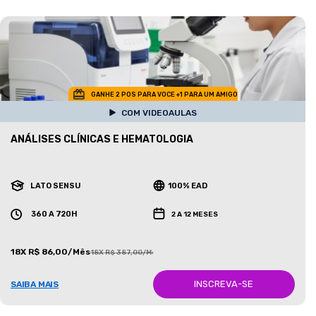
GANHE 2 POS PARA VOCE +1 PARA UM AMIGO
COM VIDEOAULAS
ANÁLISES CLÍNICAS E HEMATOLOGIA
LATO SENSU
100% EAD
360 A 720H
2 A 12 MESES
18X R$ 86,00/Mês
18X R$ 387,00/Mês
INSCREVA-SE
SAIBA MAIS