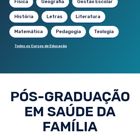
Física
Geografia
Gestão Escolar
História
Letras
Literatura
Matemática
Pedagogia
Teologia
Todos os Cursos de Educação
PÓS-GRADUAÇÃO
EM SAÚDE DA
FAMÍLIA