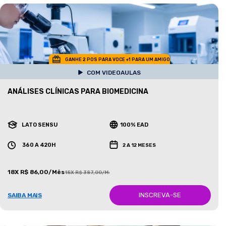
GANHE 2 POS PARA VOCE +1 PARA UM AMIGO
COM VIDEOAULAS
ANÁLISES CLÍNICAS PARA BIOMEDICINA
LATO SENSU
100% EAD
360 A 420H
2 A 12 MESES
18X R$ 86,00/Mês
18X R$ 387,00/Mês
INSCREVA-SE
SAIBA MAIS