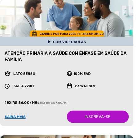
GANHE 2 POS PARA VOCE +1 PARA UM AMIGO
COM VIDEOAULAS
ATENÇÃO PRIMÁRIA À SAÚDE COM ÊNFASE EM SAÚDE DA
FAMÍLIA
LATO SENSU
100% EAD
360 A 720H
2 A 12 MESES
18X R$ 86,00/Mês
18X R$ 387,00/Mês
INSCREVA-SE
SAIBA MAIS